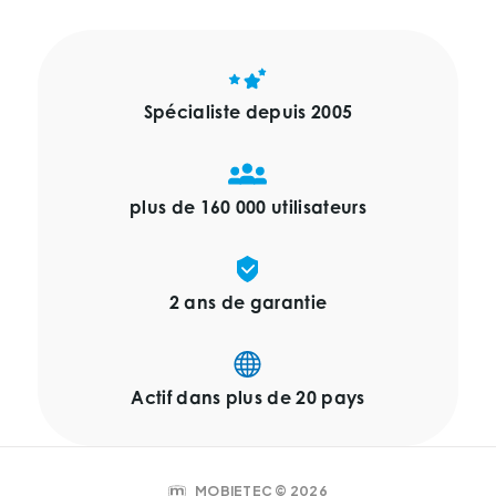
Barres de toit:
Les barres de toit pour un Renault Trafic sont
idéaux pour transporter un ou deux morceaux de
matériel. Ils offrent une solution rapide et
Spécialiste depuis 2005
économique, parfaite pour un usage occasionnel.
Pour des quantités plus importantes, une galerie
de toit est un meilleur choix.
plus de 160 000 utilisateurs
2 ans de garantie
Actif dans plus de 20 pays
MOBIETEC © 2026