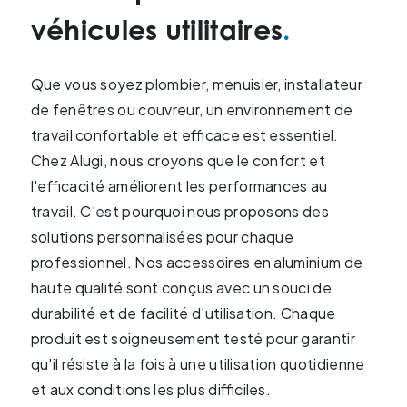
sécurité et évite les dommages pendant le
véhicules utilitaires
transport. Un porte-verre maintient votre
chargement fermement en place, garantissant
Que vous soyez plombier, menuisier, installateur
que les matériaux fragiles arrivent à destination
de fenêtres ou couvreur, un environnement de
de manière efficace et sécurisée.
travail confortable et efficace est essentiel.
Chez Alugi, nous croyons que le confort et
Échelles:
l'efficacité améliorent les performances au
Une échelle pour un Renault Trafic est un ajout
travail. C'est pourquoi nous proposons des
précieux pour les professionnels ayant
solutions personnalisées pour chaque
régulièrement besoin d'accéder au toit du
professionnel. Nos accessoires en aluminium de
véhicule. Cet accessoire facilite le chargement
haute qualité sont conçus avec un souci de
et le déchargement des outils et améliore
durabilité et de facilité d'utilisation. Chaque
l'accessibilité à votre véhicule. De plus, une
produit est soigneusement testé pour garantir
échelle bien conçue offre une sécurité
qu'il résiste à la fois à une utilisation quotidienne
supplémentaire pendant le travail.
et aux conditions les plus difficiles.