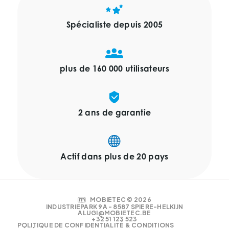
idéaux pour transporter un ou deux morceaux de
matériel. Ils offrent une solution rapide et
Spécialiste depuis 2005
économique, parfaite pour un usage occasionnel.
Pour des quantités plus importantes, une galerie
de toit est un meilleur choix.
plus de 160 000 utilisateurs
2 ans de garantie
Actif dans plus de 20 pays
MOBIETEC © 2026
INDUSTRIEPARK 9A - 8587 SPIERE-HELKIJN
ALUGI@MOBIETEC.BE
+32 51 123 523
POLITIQUE DE CONFIDENTIALITÉ & CONDITIONS