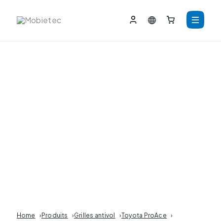
Home
›
Produits
›
Grilles antivol
›
Toyota ProAce
›