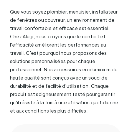
chargement fermement en place, garantissant
Que vous soyez plombier, menuisier, installateur
que les matériaux fragiles arrivent à destination
de fenêtres ou couvreur, un environnement de
de manière efficace et sécurisée.
travail confortable et efficace est essentiel.
Chez Alugi, nous croyons que le confort et
Échelles:
l'efficacité améliorent les performances au
Une échelle pour un Toyota ProAce est un ajout
travail. C'est pourquoi nous proposons des
précieux pour les professionnels ayant
solutions personnalisées pour chaque
régulièrement besoin d'accéder au toit du
professionnel. Nos accessoires en aluminium de
véhicule. Cet accessoire facilite le chargement
haute qualité sont conçus avec un souci de
et le déchargement des outils et améliore
durabilité et de facilité d'utilisation. Chaque
l'accessibilité à votre véhicule. De plus, une
produit est soigneusement testé pour garantir
échelle bien conçue offre une sécurité
qu'il résiste à la fois à une utilisation quotidienne
supplémentaire pendant le travail.
et aux conditions les plus difficiles.
Barres de toit:
Les barres de toit pour un Toyota ProAce sont