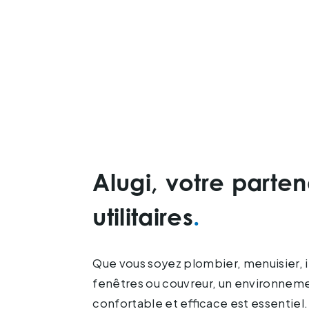
Alugi, votre parten
utilitaires
Que vous soyez plombier, menuisier, i
Nos accessoires en aluminium de haut
fenêtres ou couvreur, un environneme
conçus avec un souci de durabilité e
confortable et efficace est essentiel.
d'utilisation. Chaque produit est so