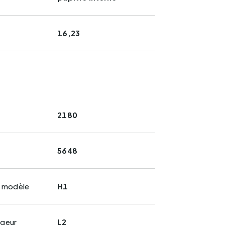
16,23
2180
5648
u modèle
H1
ngeur
L2