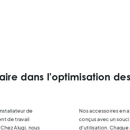
aire dans l'optimisation de
nstallateur de
e qualité sont
nt de travail
t de facilité
 Chez Alugi, nous
igneusement testé