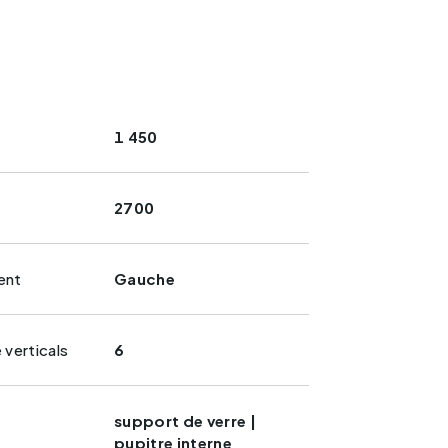
1 450
2700
ent
Gauche
verticals
6
support de verre |
pupitre interne