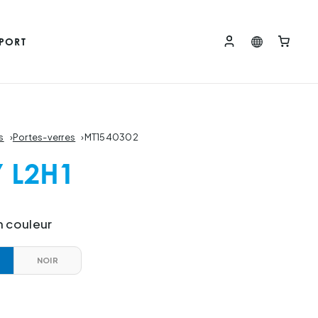
PORT
s
›
Portes-verres
›
MT1540302
Y L2H1
n couleur
NOIR