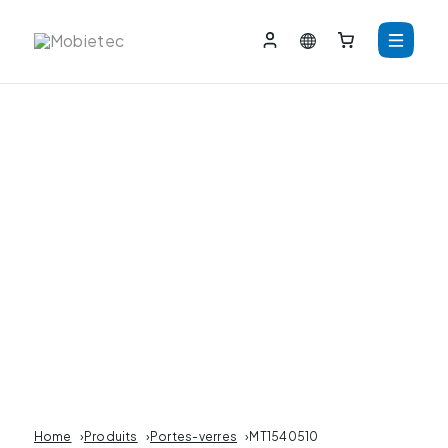
Home
›
Produits
›
Portes-verres
›
MT1540510